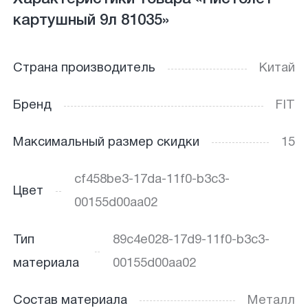
картушный 9л 81035»
Страна производитель
Китай
Бренд
FIT
Максимальный размер скидки
15
cf458be3-17da-11f0-b3c3-
Цвет
00155d00aa02
Тип
89c4e028-17d9-11f0-b3c3-
материала
00155d00aa02
Состав материала
Металл