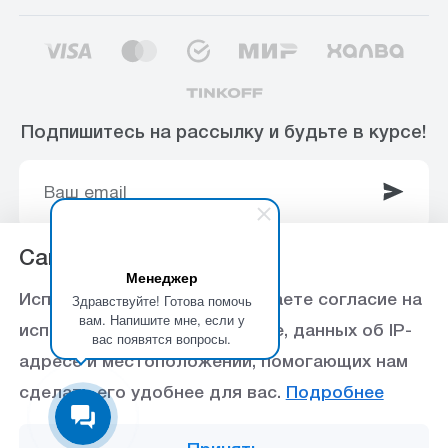
Подпишитесь на рассылку и будьте в курсе!
Сайт использует Cookie
Менеджер
© 2003-2025 Интернет-магазин ООО
Здравствуйте! Готова помочь
Используя данный сайт, вы даете согласие на
«Стройоптторг» р/с 40702810360000102415 в
вам. Напишите мне, если у
использование файлов cookie, данных об IP-
вас появятся вопросы.
Ставропольское отделение №5230 ПАО Сбербанк,
адресе и местоположении, помогающих нам
БИК 040702615
сделать его удобнее для вас.
Подробнее
Политика конфиденциальности