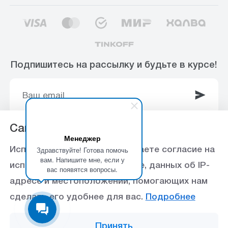
Подпишитесь на рассылку и будьте в курсе!
Сайт использует Cookie
Менеджер
© 2003-2025 Интернет-магазин ООО
Здравствуйте! Готова помочь
Используя данный сайт, вы даете согласие на
«Стройоптторг» р/с 40702810360000102415 в
вам. Напишите мне, если у
использование файлов cookie, данных об IP-
вас появятся вопросы.
Ставропольское отделение №5230 ПАО Сбербанк,
адресе и местоположении, помогающих нам
БИК 040702615
сделать его удобнее для вас.
Подробнее
Политика конфиденциальности
Принять