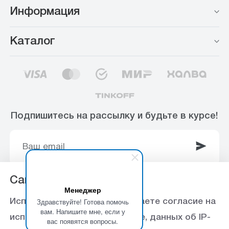
Информация
Каталог
Подпишитесь на рассылку и будьте в курсе!
Сайт использует Cookie
Менеджер
© 2003-2025 Интернет-магазин ООО
Здравствуйте! Готова помочь
Используя данный сайт, вы даете согласие на
«Стройоптторг» р/с 40702810360000102415 в
вам. Напишите мне, если у
использование файлов cookie, данных об IP-
вас появятся вопросы.
Ставропольское отделение №5230 ПАО Сбербанк,