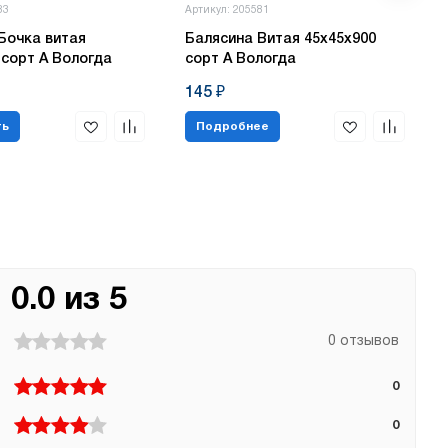
83
Артикул: 205581
Бочка витая
Балясина Витая 45х45х900
 сорт А Вологда
сорт А Вологда
145 ₽
ть
Подробнее
0.0 из 5
0 отзывов
0
0