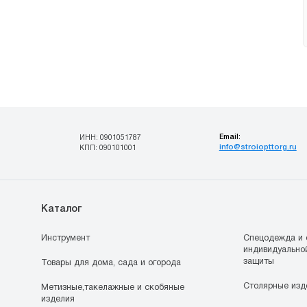
Email:
ИНН: 0901051787
info@stroiopttorg.ru
КПП: 090101001
Каталог
Инструмент
Спецодежда и 
индивидуально
защиты
Товары для дома, сада и огорода
Столярные изд
Метизные,такелажные и скобяные
изделия