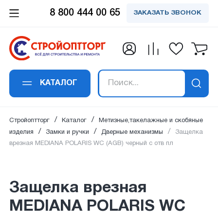
8 800 444 00 65
ЗАКАЗАТЬ ЗВОНОК
Заказать обратный
Заказать в 1 клик
Заявка получена!
Вы успешно
Спасибо!
Спасибо!
подписались на
звонок
Защелка врезная MEDIANA POLARIS
Ваше сообщение успешно отправлено. Мы
Ваш отзыв успешно добавлен. Он будет
В ближайшее время наш специалист
WC (AGB) черный с отв пл
рассылку
свяжемся с вами в ближайшее время по
опубликован сразу после проверки
свяжется с вами
КАТАЛОГ
Ваше имя
*
:
указанным контактам.
модаратором.
Ваше имя
*
:
Ваш email:
успешно подписан на рассылку
Стройоптторг
Каталог
Метизные,такелажные и скобяные
на новости и акции.
изделия
Замки и ручки
Дверные механизмы
Защелка
врезная MEDIANA POLARIS WC (AGB) черный с отв пл
Номер телефона
*
:
Email адрес
*
:
Защелка врезная
MEDIANA POLARIS WC