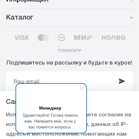
Каталог
Подпишитесь на рассылку и будьте в курсе!
Сайт использует Cookie
Менеджер
© 2003-2025 Интернет-магазин ООО
Здравствуйте! Готова помочь
Используя данный сайт, вы даете согласие на
«Стройоптторг» р/с 40702810360000102415 в
вам. Напишите мне, если у
использование файлов cookie, данных об IP-
вас появятся вопросы.
Ставропольское отделение №5230 ПАО Сбербанк,
адресе и местоположении, помогающих нам
БИК 040702615