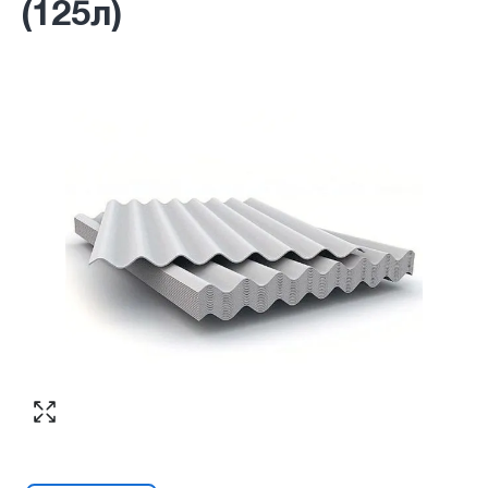
(125л)
Согласен с обработкой персональных
Номер телефона
*
:
данных в соответствии с
политикой
конфиденциальности
ПЕРЕЗВОНИТЕ МНЕ
Согласен с обработкой персональных
данных в соответствии с
политикой
конфиденциальности
КУПИТЬ