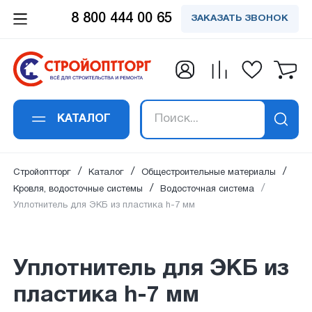
8 800 444 00 65
ЗАКАЗАТЬ ЗВОНОК
Заказать обратный
Заказать в 1 клик
Заявка получена!
Вы успешно
Спасибо!
Спасибо!
подписались на
звонок
Уплотнитель для ЭКБ из пластика h-
Ваше сообщение успешно отправлено. Мы
Ваш отзыв успешно добавлен. Он будет
В ближайшее время наш специалист
7 мм
рассылку
свяжемся с вами в ближайшее время по
опубликован сразу после проверки
свяжется с вами
КАТАЛОГ
Ваше имя
*
:
указанным контактам.
модаратором.
Ваше имя
*
:
Ваш email:
успешно подписан на рассылку
Стройоптторг
Каталог
Общестроительные материалы
на новости и акции.
Кровля, водосточные системы
Водосточная система
Уплотнитель для ЭКБ из пластика h-7 мм
Номер телефона
*
:
Email адрес
*
:
Уплотнитель для ЭКБ из
пластика h-7 мм