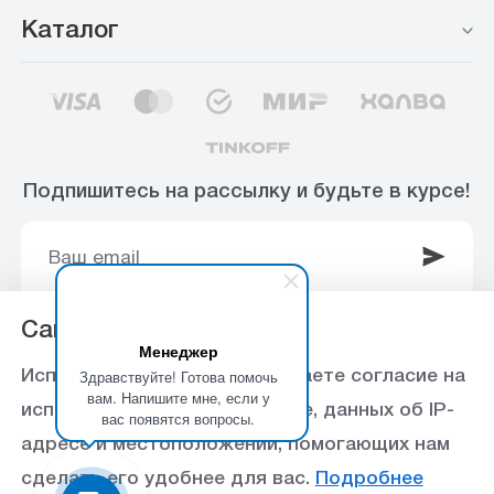
Каталог
Подпишитесь на рассылку и будьте в курсе!
Сайт использует Cookie
Менеджер
© 2003-2025 Интернет-магазин ООО
Здравствуйте! Готова помочь
Используя данный сайт, вы даете согласие на
«Стройоптторг» р/с 40702810360000102415 в
вам. Напишите мне, если у
использование файлов cookie, данных об IP-
вас появятся вопросы.
Ставропольское отделение №5230 ПАО Сбербанк,
адресе и местоположении, помогающих нам
БИК 040702615
сделать его удобнее для вас.
Подробнее