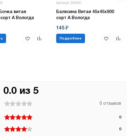
83
Артикул: 205581
Бочка витая
Балясина Витая 45х45х900
 сорт А Вологда
сорт А Вологда
145 ₽
ть
Подробнее
0.0 из 5
0 отзывов
0
0