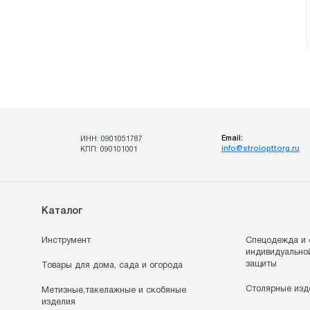
Email:
ИНН: 0901051787
info@stroiopttorg.ru
КПП: 090101001
Каталог
Инструмент
Спецодежда и 
индивидуально
защиты
Товары для дома, сада и огорода
Столярные изд
Метизные,такелажные и скобяные
изделия