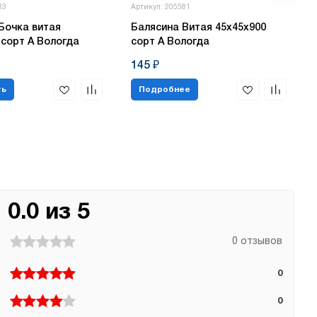
83
Артикул: 205581
Бочка витая
Балясина Витая 45х45х900
 сорт А Вологда
сорт А Вологда
145 ₽
ть
Подробнее
0.0 из 5
0 отзывов
0
0