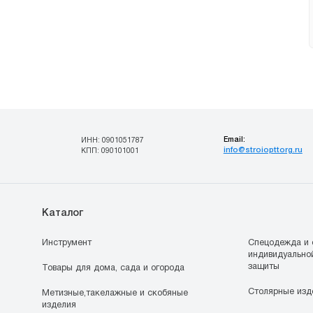
Email:
ИНН: 0901051787
info@stroiopttorg.ru
КПП: 090101001
Каталог
Инструмент
Спецодежда и 
индивидуально
защиты
Товары для дома, сада и огорода
Столярные изд
Метизные,такелажные и скобяные
изделия