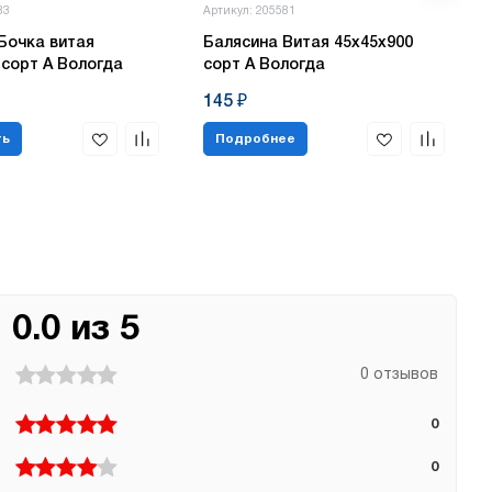
83
Артикул: 205581
Бочка витая
Балясина Витая 45х45х900
 сорт А Вологда
сорт А Вологда
145 ₽
ть
Подробнее
0.0 из 5
0 отзывов
0
0