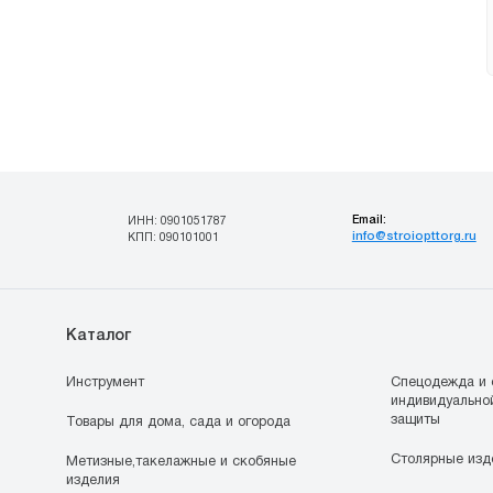
Email:
ИНН: 0901051787
info@stroiopttorg.ru
КПП: 090101001
Каталог
Инструмент
Спецодежда и 
индивидуально
защиты
Товары для дома, сада и огорода
Столярные изд
Метизные,такелажные и скобяные
изделия