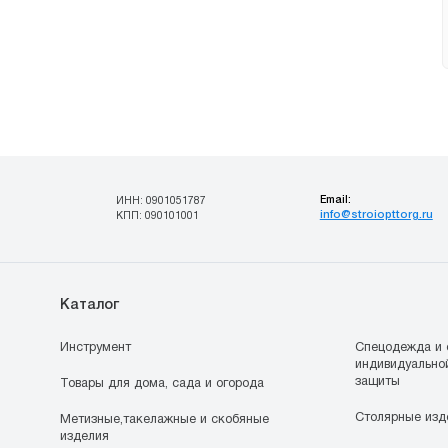
Email:
ИНН: 0901051787
info@stroiopttorg.ru
КПП: 090101001
Каталог
Инструмент
Спецодежда и 
индивидуально
защиты
Товары для дома, сада и огорода
Столярные изд
Метизные,такелажные и скобяные
изделия