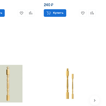
240 ₽
ть
Купить