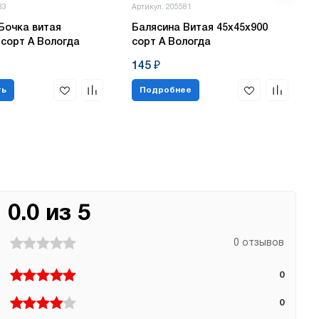
83
Артикул: 205581
Бочка витая
Балясина Витая 45х45х900
 сорт А Вологда
сорт А Вологда
145 ₽
ть
Подробнее
0.0 из 5
0 отзывов
0
0