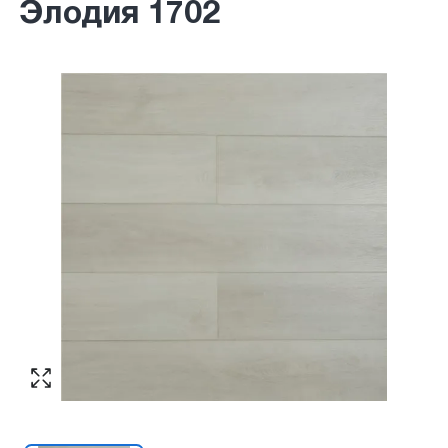
Элодия 1702
Согласен с обработкой персональных
Номер телефона
*
:
данных в соответствии с
политикой
конфиденциальности
ПЕРЕЗВОНИТЕ МНЕ
Согласен с обработкой персональных
данных в соответствии с
политикой
конфиденциальности
КУПИТЬ