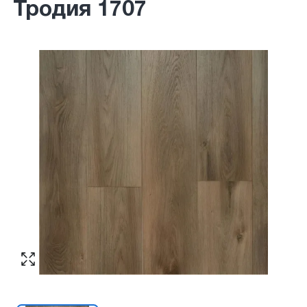
Тродия 1707
Согласен с обработкой персональных
Номер телефона
*
:
данных в соответствии с
политикой
конфиденциальности
ПЕРЕЗВОНИТЕ МНЕ
Согласен с обработкой персональных
данных в соответствии с
политикой
конфиденциальности
КУПИТЬ