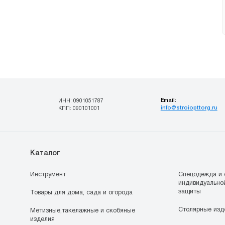
Email:
ИНН: 0901051787
info@stroiopttorg.ru
КПП: 090101001
Каталог
Инструмент
Спецодежда и 
индивидуально
защиты
Товары для дома, сада и огорода
Столярные изд
Метизные,такелажные и скобяные
изделия