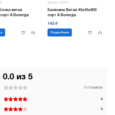
83
Артикул: 205581
Бочка витая
Балясина Витая 45х45х900
 сорт А Вологда
сорт А Вологда
145 ₽
ть
Подробнее
0.0 из 5
0 отзывов
0
0