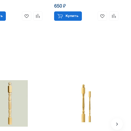
650 ₽
ть
Купить