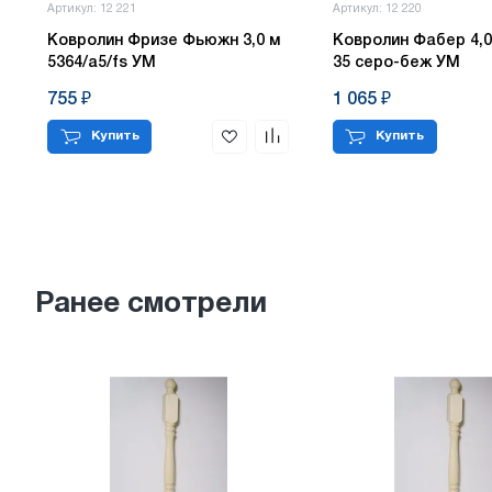
Артикул: 12 221
Артикул: 12 220
Ковролин Фризе Фьюжн 3,0 м
Ковролин Фабер 4,0
5364/а5/fs УМ
35 серо-беж УМ
755 ₽
1 065 ₽
Купить
Купить
Ранее смотрели