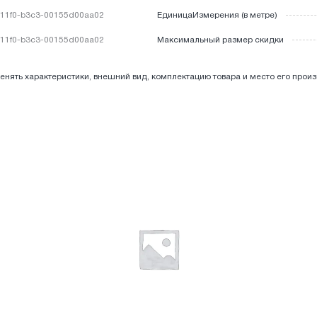
-11f0-b3c3-00155d00aa02
ЕдиницаИзмерения (в метре)
11f0-b3c3-00155d00aa02
Максимальный размер скидки
енять характеристики, внешний вид, комплектацию товара и место его прои