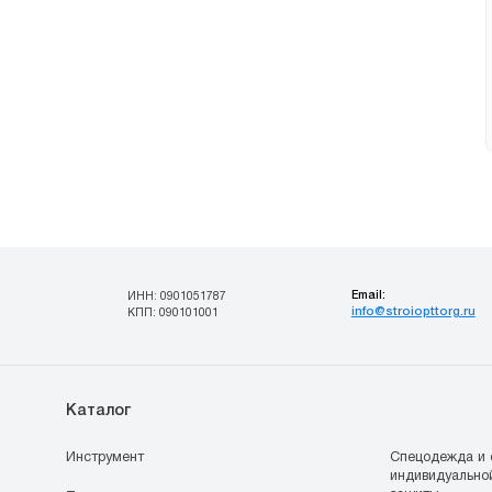
Email:
ИНН: 0901051787
info@stroiopttorg.ru
КПП: 090101001
Каталог
Инструмент
Спецодежда и 
индивидуально