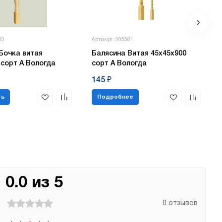
83
Артикул: 205581
Бочка витая
Балясина Витая 45х45х900
 сорт А Вологда
сорт А Вологда
145 ₽
ть
Подробнее
0.0 из 5
0 отзывов