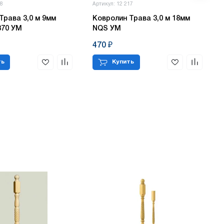
18
Артикул: 12 217
Трава 3,0 м 9мм
Ковролин Трава 3,0 м 18мм
370 УМ
NQS УМ
470 ₽
ть
Купить