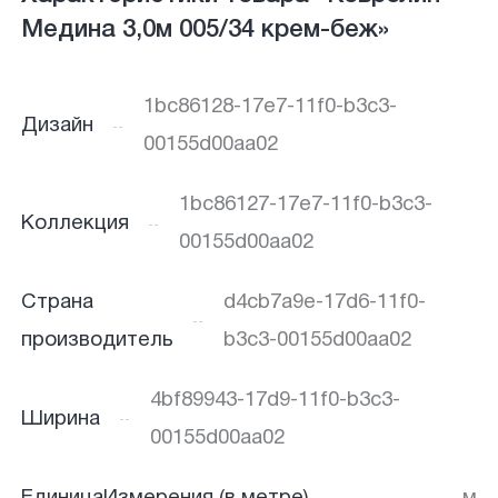
Медина 3,0м 005/34 крем-беж»
1bc86128-17e7-11f0-b3c3-
Дизайн
00155d00aa02
1bc86127-17e7-11f0-b3c3-
Коллекция
00155d00aa02
Страна
d4cb7a9e-17d6-11f0-
производитель
b3c3-00155d00aa02
4bf89943-17d9-11f0-b3c3-
Ширина
00155d00aa02