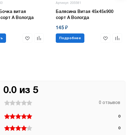
83
Артикул: 205581
Бочка витая
Балясина Витая 45х45х900
 сорт А Вологда
сорт А Вологда
145 ₽
ть
Подробнее
0.0 из 5
0 отзывов
0
0