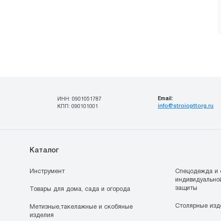
Email:
ИНН: 0901051787
info@stroiopttorg.ru
КПП: 090101001
Каталог
Инструмент
Спецодежда и 
индивидуально
защиты
Товары для дома, сада и огорода
Столярные изд
Метизные,такелажные и скобяные
изделия