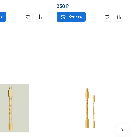
350 ₽
ть
Купить