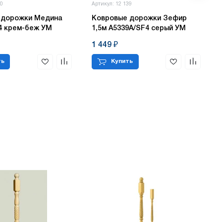
40
Артикул: 12 139
 дорожки Медина
Ковровые дорожки Зефир
34 крем-беж УМ
1,5м А5339А/SF4 серый УМ
1 449 ₽
ть
Купить