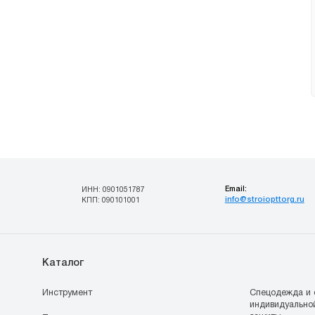
Email:
ИНН: 0901051787
info@stroiopttorg.ru
КПП: 090101001
Каталог
Инструмент
Спецодежда и 
индивидуально