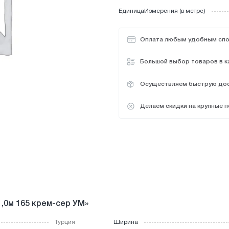
Кувалды
Пилы
Подво
интусы
вочные товары
Клапаны радиаторные
Пасса
ЕдиницаИзмерения (в метре)
Кусачки по металлу
Плиткорезы
Прокла
Компенсаторы
Паяльн
ль
я ванной комнаты
Лебедки
Оплата любым удобным сп
Плашк
Ломы
еновые вода,газ
Плитко
Большой выбор товаров в к
иленовые вода,газ
Осуществляем быструю дос
Делаем скидки на крупные п
,0м 165 крем-сер УМ»
Турция
Ширина