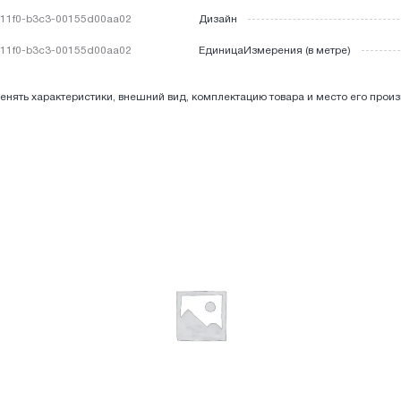
11f0-b3c3-00155d00aa02
Дизайн
11f0-b3c3-00155d00aa02
ЕдиницаИзмерения (в метре)
енять характеристики, внешний вид, комплектацию товара и место его прои