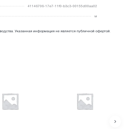
41146706-17e7-11f0-b3c3-00155d00aa02
м
зводства. Указанная информация не является публичной офертой.