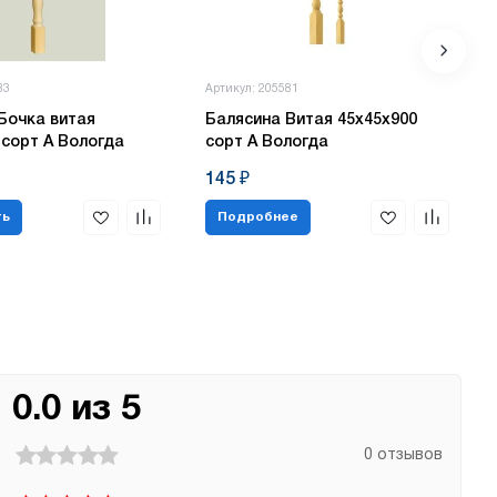
83
Артикул: 205581
Бочка витая
Балясина Витая 45х45х900
 сорт А Вологда
сорт А Вологда
145 ₽
ть
Подробнее
0.0 из 5
0 отзывов