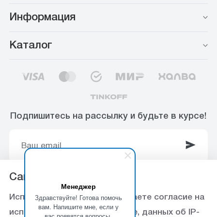
Информация
Каталог
Подпишитесь на рассылку и будьте в курсе!
Сайт использует Cookie
Менеджер
© 2003-2025 Интернет-магазин ООО
Здравствуйте! Готова помочь
Используя данный сайт, вы даете согласие на
«Стройоптторг» р/с 40702810360000102415 в
вам. Напишите мне, если у
использование файлов cookie, данных об IP-
вас появятся вопросы.