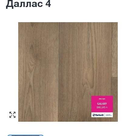
Даллас 4
Согласен с обработкой персональных
Номер телефона
*
:
данных в соответствии с
политикой
конфиденциальности
ПЕРЕЗВОНИТЕ МНЕ
Согласен с обработкой персональных
данных в соответствии с
политикой
конфиденциальности
КУПИТЬ