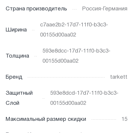
Страна производитель
Россия-Германия
c7aae2b2-17d7-11f0-b3c3-
Ширина
00155d00aa02
593e8dcc-17d7-11f0-b3c3-
Толщина
00155d00aa02
Бренд
tarkett
Защитный
593e8dcd-17d7-11f0-b3c3-
Слой
00155d00aa02
Максимальный размер скидки
15