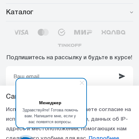
Каталог
Подпишитесь на рассылку и будьте в курсе!
Сайт использует Cookie
Менеджер
© 2003-2025 Интернет-магазин ООО
Здравствуйте! Готова помочь
Используя данный сайт, вы даете согласие на
«Стройоптторг» р/с 40702810360000102415 в
вам. Напишите мне, если у
использование файлов cookie, данных об IP-
вас появятся вопросы.
Ставропольское отделение №5230 ПАО Сбербанк,
адресе и местоположении, помогающих нам
БИК 040702615
сделать его удобнее для вас.
Подробнее