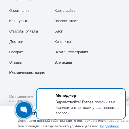
О компании
Карта сайта
Как купить
Вопрос-ответ
Способы оплаты
Блог
Доставка
Контакты
Возврат
Вход \ Регистрация
Отзывы
Все акции
Юридическим лицам
Менеджер
Мы принимаем
Здравствуйте! Готова помочь вам.
к оплате:
Напишите мне, если у вас появятся
вопросы.
Сайт использует Cookie
© 2003-2025 Интернет-магазин ООО «Стройоптторг» р/с 4070281036000010241
Используя данный сайт, вы даете согласие на использование ф
помогающих нам сделать его удобнее для вас.
Подробнее
в Ставропольское отделение №5230 ПАО Сбербанк, БИК 040702615