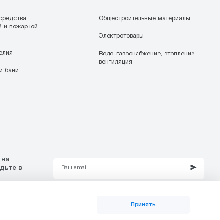
средства
Общестроительные материалы
й и пожарной
Электротовары
елия
Водо-газоснабжение, отопление,
вентиляция
и бани
 на
удьте в
Принять
Политика конфиденциальности