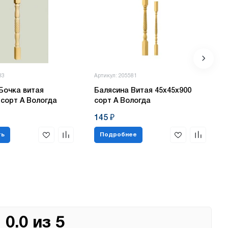
83
Артикул: 205581
Бочка витая
Балясина Витая 45х45х900
 сорт А Вологда
сорт А Вологда
145 ₽
ть
Подробнее
0.0 из 5