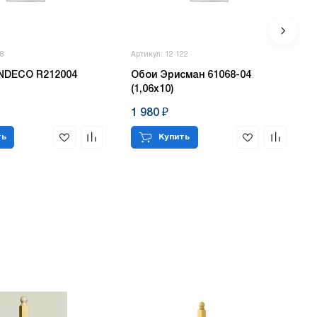
98
Артикул: 12 122
NDECO R212004
Обои Эрисман 61068-04
(1,06х10)
1 980 ₽
ть
Купить