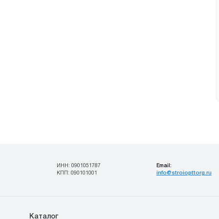
Email:
ИНН: 0901051787
info@stroiopttorg.ru
КПП: 090101001
Каталог