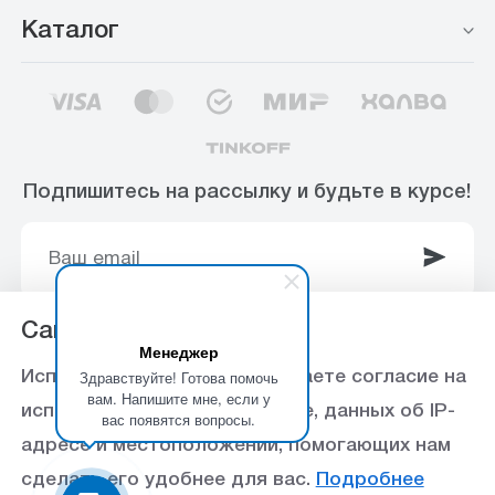
Каталог
Подпишитесь на рассылку и будьте в курсе!
Сайт использует Cookie
Менеджер
© 2003-2025 Интернет-магазин ООО
Здравствуйте! Готова помочь
Используя данный сайт, вы даете согласие на
«Стройоптторг» р/с 40702810360000102415 в
вам. Напишите мне, если у
использование файлов cookie, данных об IP-
вас появятся вопросы.
Ставропольское отделение №5230 ПАО Сбербанк,
адресе и местоположении, помогающих нам
БИК 040702615
сделать его удобнее для вас.
Подробнее