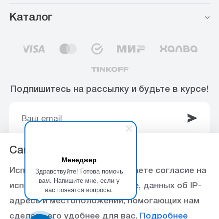
Каталог
Подпишитесь на рассылку и будьте в курсе!
Сайт использует Cookie
Менеджер
© 2003-2025 Интернет-магазин ООО
Здравствуйте! Готова помочь
Используя данный сайт, вы даете согласие на
«Стройоптторг» р/с 40702810360000102415 в
вам. Напишите мне, если у
использование файлов cookie, данных об IP-
вас появятся вопросы.
Ставропольское отделение №5230 ПАО Сбербанк,
адресе и местоположении, помогающих нам
БИК 040702615
сделать его удобнее для вас.
Подробнее