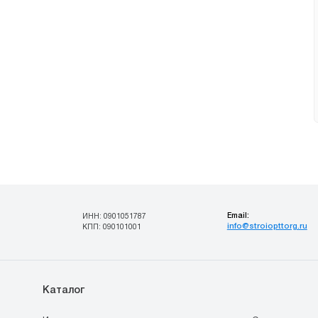
Email:
ИНН: 0901051787
info@stroiopttorg.ru
КПП: 090101001
Каталог