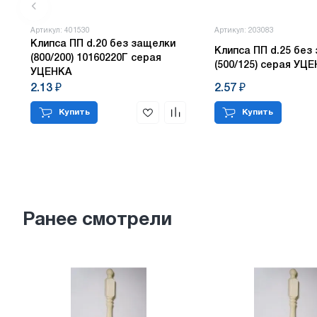
Артикул: 401530
Артикул: 203083
Клипса ПП d.20 без защелки
Клипса ПП d.25 без
(800/200) 10160220Г серая
(500/125) серая УЦ
УЦЕНКА
2.13 ₽
2.57 ₽
Купить
Купить
Ранее смотрели