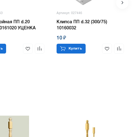
53
Артикул: 027446
я ПП d.20
Клипса ПП d.32 (300/75)
К
 10161020 УЦЕНКА
10160032
10 ₽
ть
Купить