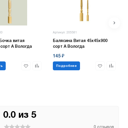
83
Артикул: 205581
Бочка витая
Балясина Витая 45х45х900
 сорт А Вологда
сорт А Вологда
145 ₽
ть
Подробнее
0.0 из 5
0 отзывов