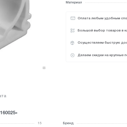
Кувалды
Пилы
Подво
Материал
интусы
вочные товары
Клапаны радиаторные
Пасса
Кусачки по металлу
Плиткорезы
Прокла
Компенсаторы
Паяльн
ль
я ванной комнаты
Оплата любым удобным сп
Лебедки
Плашк
Ломы
Большой выбор товаров в к
еновые вода,газ
Плитко
Осуществляем быструю дос
иленовые вода,газ
Делаем скидки на крупные п
ата
0160025»
15
Бренд