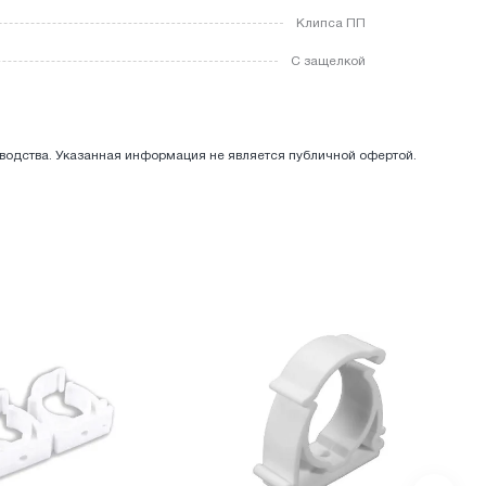
Клипса ПП
С защелкой
зводства. Указанная информация не является публичной офертой.