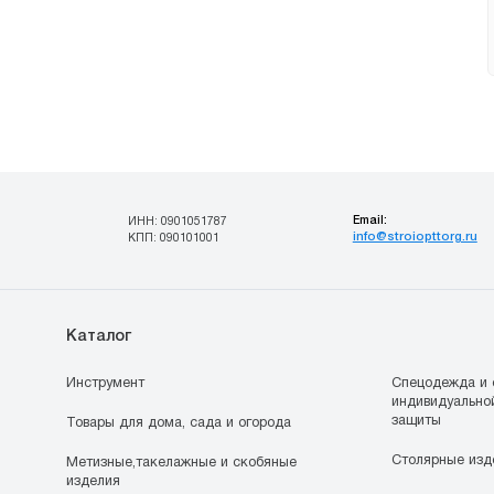
Email:
ИНН: 0901051787
info@stroiopttorg.ru
КПП: 090101001
Каталог
Инструмент
Спецодежда и 
индивидуально
защиты
Товары для дома, сада и огорода
Столярные изд
Метизные,такелажные и скобяные
изделия