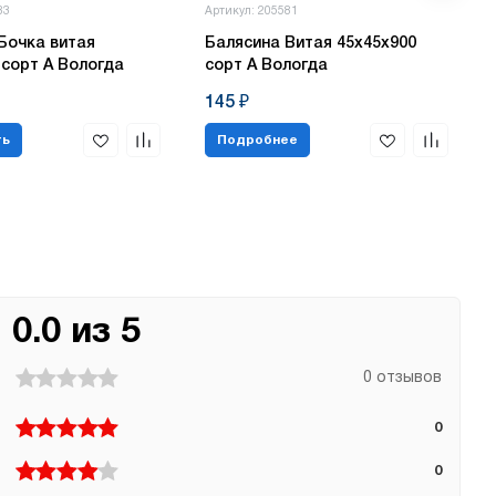
83
Артикул: 205581
Бочка витая
Балясина Витая 45х45х900
 сорт А Вологда
сорт А Вологда
145 ₽
ть
Подробнее
0.0 из 5
0 отзывов
0
0