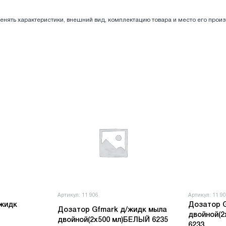
енять характеристики, внешний вид, комплектацию товара и место его прои
Артикул: 11 906
Артикул: 11 9
жидк
Дозатор 
Дозатор Gfmark д/жидк мыла
двойной(
двойной(2х500 мл)БЕЛЫЙ 6235
6233