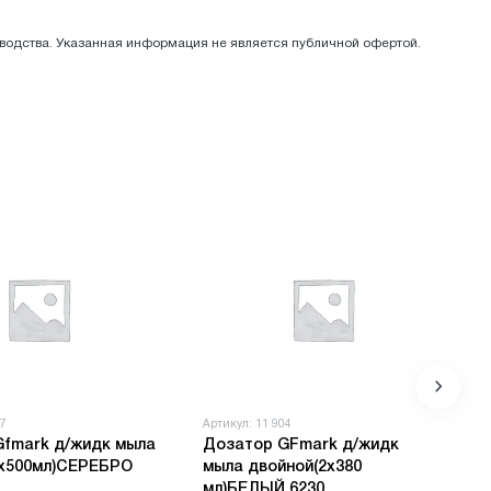
зводства. Указанная информация не является публичной офертой.
07
Артикул: 11 904
Gfmark д/жидк мыла
Дозатор GFmark д/жидк
2х500мл)СЕРЕБРО
мыла двойной(2х380
мл)БЕЛЫЙ 6230