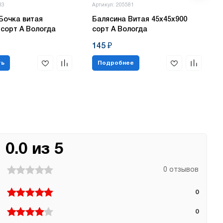
83
Артикул: 205581
Бочка витая
Балясина Витая 45х45х900
 сорт А Вологда
сорт А Вологда
145 ₽
ть
Подробнее
0.0 из 5
0 отзывов
0
0