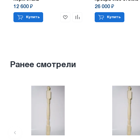
профиль черн мат J
12 600 ₽
26 000 ₽
Купить
Купить
Ранее смотрели