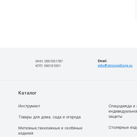
Email:
ИНН: 0901051787
info@stroiopttorg.ru
КПП: 090101001
Каталог
Инструмент
Спецодежда и 
индивидуально
защиты
Товары для дома, сада и огорода
Столярные изд
Метизные,такелажные и скобяные
изделия