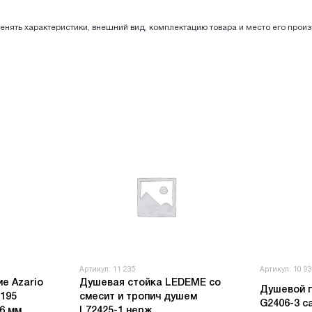
енять характеристики, внешний вид, комплектацию товара и место его прои
Артикул: 11 235
Артикул: 10 9
е Azario
Душевая стойка LEDEME со
Душевой 
195
смесит и тропич душем
G2406-3 с
6 мм
L72425-1 нерж