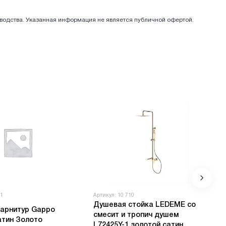
зводства. Указанная информация не является публичной офертой.
31
Артикул: 10 710
Душевая стойка LEDEME со
гарнитур Gappo
смесит и тропич душем
атин Золото
L72425Y-1 золотой сатин