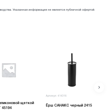
зводства. Указанная информация не является публичной офертой.
1
Артикул: 414316
иликоновой щеткой
Ёрш САНАКС черный 2415
T 45194