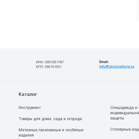
Email:
ИНН: 0901051787
info@stroiopttorg.ru
КПП: 090101001
Каталог
Инструмент
Спецодежда и 
индивидуально
защиты
Товары для дома, сада и огорода
Столярные изд
Метизные,такелажные и скобяные
изделия