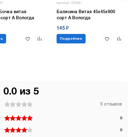
83
Артикул: 205581
Бочка витая
Балясина Витая 45х45х900
 сорт А Вологда
сорт А Вологда
145 ₽
ть
Подробнее
0.0 из 5
0 отзывов
0
0