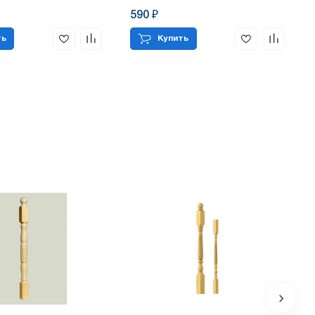
590 ₽
ть
Купить