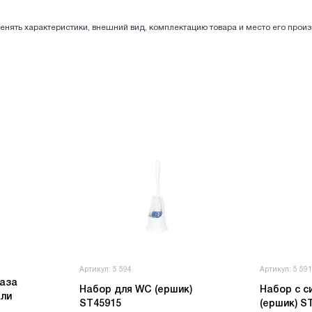
енять характеристики, внешний вид, комплектацию товара и место его прои
Артикул: 5 594
Артикул: 5 59
аза
Набор для WC (ершик)
Набор с с
али
ST45915
(ершик) S