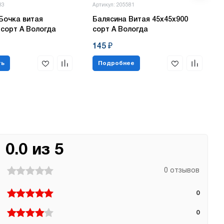
83
Артикул: 205581
Бочка витая
Балясина Витая 45х45х900
 сорт А Вологда
сорт А Вологда
145 ₽
ть
Подробнее
0.0 из 5
0 отзывов
0
0