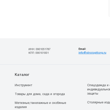
Email:
ИНН: 0901051787
info@stroiopttorg.ru
КПП: 090101001
Каталог
Инструмент
Спецодежда и 
индивидуально
защиты
Товары для дома, сада и огорода
Столярные изд
Метизные,такелажные и скобяные
изделия