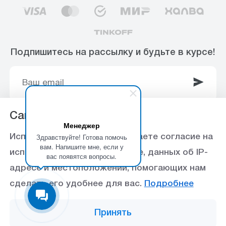
Подпишитесь на рассылку и будьте в курсе!
Сайт использует Cookie
Менеджер
© 2003-2025 Интернет-магазин ООО
Здравствуйте! Готова помочь
Используя данный сайт, вы даете согласие на
«Стройоптторг» р/с 40702810360000102415 в
вам. Напишите мне, если у
использование файлов cookie, данных об IP-
вас появятся вопросы.
Ставропольское отделение №5230 ПАО Сбербанк,
адресе и местоположении, помогающих нам
БИК 040702615
сделать его удобнее для вас.
Подробнее
Политика конфиденциальности
Принять