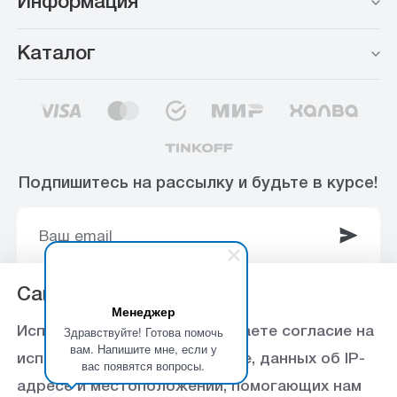
Информация
Каталог
Подпишитесь на рассылку и будьте в курсе!
Сайт использует Cookie
Менеджер
© 2003-2025 Интернет-магазин ООО
Здравствуйте! Готова помочь
Используя данный сайт, вы даете согласие на
«Стройоптторг» р/с 40702810360000102415 в
вам. Напишите мне, если у
использование файлов cookie, данных об IP-
вас появятся вопросы.
Ставропольское отделение №5230 ПАО Сбербанк,
адресе и местоположении, помогающих нам
БИК 040702615