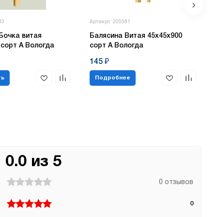
83
Артикул: 205581
Бочка витая
Балясина Витая 45х45х900
 сорт А Вологда
сорт А Вологда
145 ₽
ть
Подробнее
0.0 из 5
0 отзывов
0