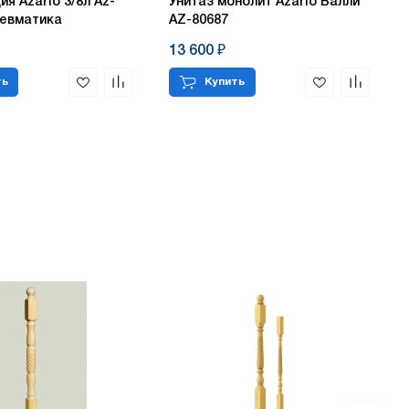
я Azario 3/8л Az-
Унитаз монолит Azario Валли
невматика
AZ-80687
13 600 ₽
ть
Купить