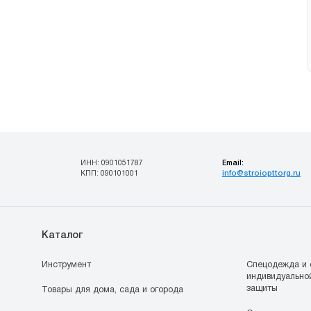
Email:
ИНН: 0901051787
info@stroiopttorg.ru
КПП: 090101001
Каталог
Инструмент
Спецодежда и 
индивидуально
защиты
Товары для дома, сада и огорода