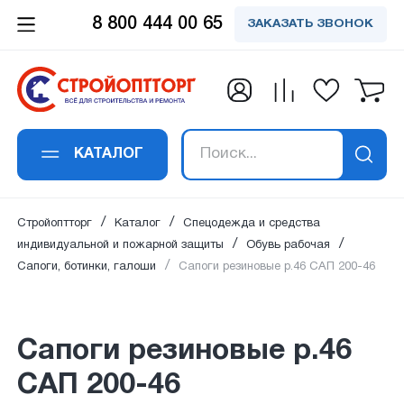
8 800 444 00 65
ЗАКАЗАТЬ ЗВОНОК
Заказать обратный
Заказать в 1 клик
Заявка получена!
Вы успешно
Спасибо!
Спасибо!
подписались на
звонок
Сапоги резиновые р.46 САП 200-46
Ваше сообщение успешно отправлено. Мы
Ваш отзыв успешно добавлен. Он будет
В ближайшее время наш специалист
рассылку
свяжемся с вами в ближайшее время по
опубликован сразу после проверки
свяжется с вами
КАТАЛОГ
Ваше имя
*
:
Ваше имя
*
:
указанным контактам.
модаратором.
Ваш email:
успешно подписан на рассылку
Стройоптторг
Каталог
Спецодежда и средства
на новости и акции.
индивидуальной и пожарной защиты
Обувь рабочая
Сапоги, ботинки, галоши
Сапоги резиновые р.46 САП 200-46
Email адрес
*
:
Номер телефона
*
:
Сапоги резиновые р.46
САП 200-46