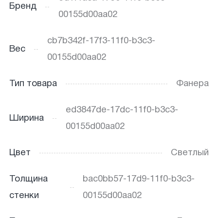
Бренд
00155d00aa02
cb7b342f-17f3-11f0-b3c3-
Вес
00155d00aa02
Тип товара
Фанера
ed3847de-17dc-11f0-b3c3-
Ширина
00155d00aa02
Цвет
Светлый
Толщина
bac0bb57-17d9-11f0-b3c3-
стенки
00155d00aa02