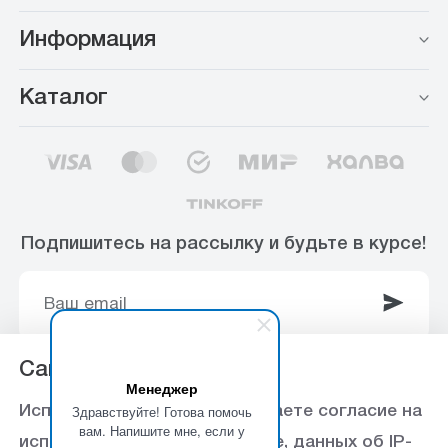
Информация
Каталог
Подпишитесь на рассылку и будьте в курсе!
Сайт использует Cookie
Менеджер
© 2003-2025 Интернет-магазин ООО
Здравствуйте! Готова помочь
Используя данный сайт, вы даете согласие на
«Стройоптторг» р/с 40702810360000102415 в
вам. Напишите мне, если у
использование файлов cookie, данных об IP-