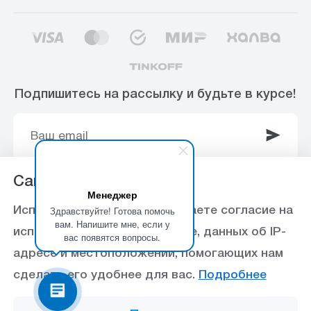
Подпишитесь на рассылку и будьте в курсе!
Сайт использует Cookie
Менеджер
© 2003-2025 Интернет-магазин ООО
Здравствуйте! Готова помочь
Используя данный сайт, вы даете согласие на
«Стройоптторг» р/с 40702810360000102415 в
вам. Напишите мне, если у
использование файлов cookie, данных об IP-
вас появятся вопросы.
Ставропольское отделение №5230 ПАО Сбербанк,
адресе и местоположении, помогающих нам
БИК 040702615
сделать его удобнее для вас.
Подробнее
Политика конфиденциальности