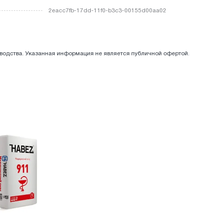
2eacc7fb-17dd-11f0-b3c3-00155d00aa02
зводства. Указанная информация не является публичной офертой.