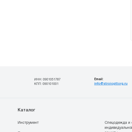
Email:
ИНН: 0901051787
info@stroiopttorg.ru
КПП: 090101001
Каталог
Инструмент
Спецодежда и 
индивидуально