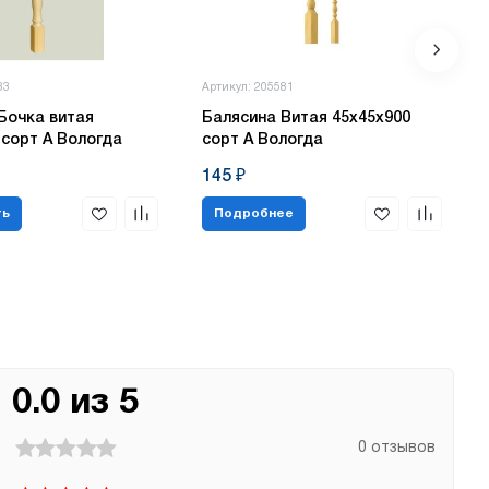
83
Артикул: 205581
Бочка витая
Балясина Витая 45х45х900
 сорт А Вологда
сорт А Вологда
145 ₽
ть
Подробнее
0.0 из 5
0 отзывов