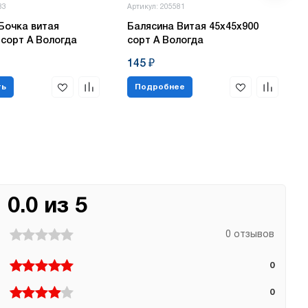
83
Артикул: 205581
Бочка витая
Балясина Витая 45х45х900
 сорт А Вологда
сорт А Вологда
145 ₽
ть
Подробнее
0.0 из 5
0 отзывов
0
0