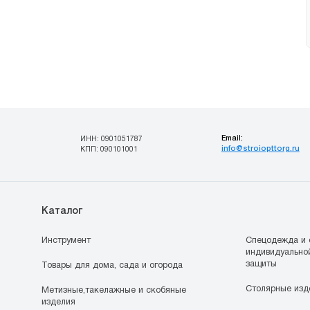
Email:
ИНН: 0901051787
info@stroiopttorg.ru
КПП: 090101001
Каталог
Инструмент
Спецодежда и 
индивидуально
защиты
Товары для дома, сада и огорода
Столярные изд
Метизные,такелажные и скобяные
изделия