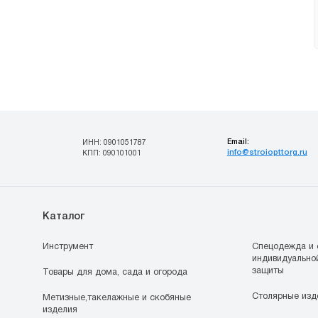
Email:
ИНН: 0901051787
info@stroiopttorg.ru
КПП: 090101001
Каталог
Инструмент
Спецодежда и 
индивидуально
защиты
Товары для дома, сада и огорода
Столярные изд
Метизные,такелажные и скобяные
изделия