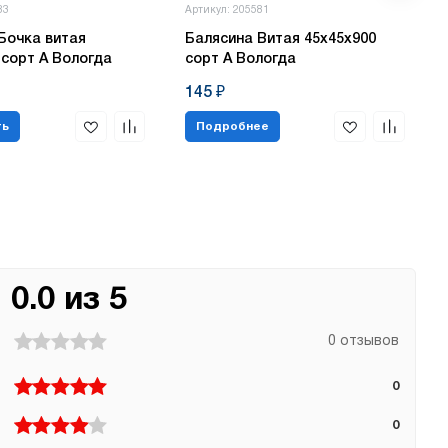
83
Артикул: 205581
Бочка витая
Балясина Витая 45х45х900
 сорт А Вологда
сорт А Вологда
145 ₽
ть
Подробнее
0.0 из 5
0 отзывов
0
0