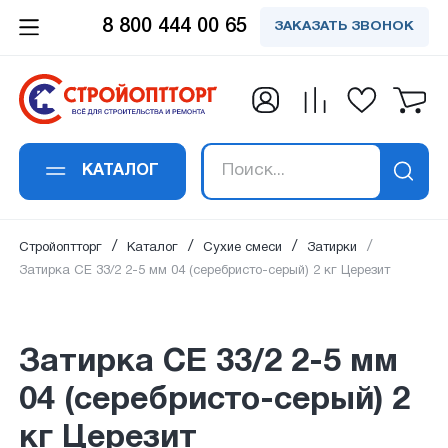
8 800 444 00 65
ЗАКАЗАТЬ ЗВОНОК
Заказать обратный
Заказать в 1 клик
Заявка получена!
Вы успешно
Спасибо!
Спасибо!
подписались на
звонок
Затирка СЕ 33/2 2-5 мм 04
Ваше сообщение успешно отправлено. Мы
Ваш отзыв успешно добавлен. Он будет
В ближайшее время наш специалист
(серебристо-серый) 2 кг Церезит
рассылку
свяжемся с вами в ближайшее время по
опубликован сразу после проверки
свяжется с вами
КАТАЛОГ
Ваше имя
*
:
указанным контактам.
модаратором.
Ваше имя
*
:
Ваш email:
успешно подписан на рассылку
Стройоптторг
Каталог
Сухие смеси
Затирки
на новости и акции.
Затирка СЕ 33/2 2-5 мм 04 (серебристо-серый) 2 кг Церезит
Номер телефона
*
:
Email адрес
*
:
Затирка СЕ 33/2 2-5 мм
04 (серебристо-серый) 2
кг Церезит