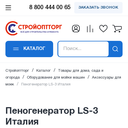
8 800 444 00 65
ЗАКАЗАТЬ ЗВОНОК
Заказать обратный
Заказать в 1 клик
Заявка получена!
Вы успешно
Спасибо!
Спасибо!
подписались на
звонок
Пеногенератор LS-3 Италия
Ваше сообщение успешно отправлено. Мы
Ваш отзыв успешно добавлен. Он будет
В ближайшее время наш специалист
рассылку
свяжемся с вами в ближайшее время по
опубликован сразу после проверки
свяжется с вами
КАТАЛОГ
Ваше имя
*
:
Ваше имя
*
:
указанным контактам.
модаратором.
Ваш email:
успешно подписан на рассылку
Стройоптторг
Каталог
Товары для дома, сада и
на новости и акции.
огорода
Оборудование для мойки машин
Аксессуары для
моек
Пеногенератор LS-3 Италия
Email адрес
*
:
Номер телефона
*
:
Пеногенератор LS-3
Италия