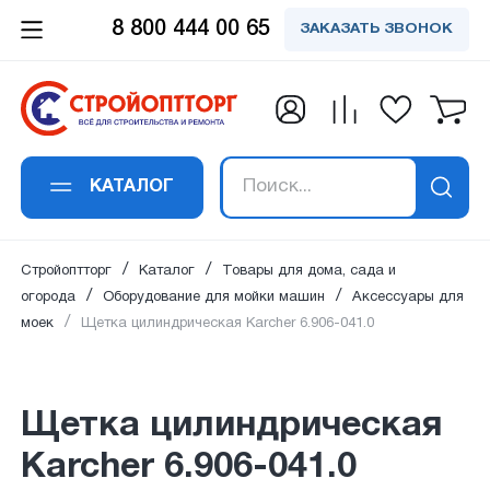
8 800 444 00 65
ЗАКАЗАТЬ ЗВОНОК
Заказать обратный
Заказать в 1 клик
Заявка получена!
Вы успешно
Спасибо!
Спасибо!
подписались на
звонок
Щетка цилиндрическая Кarcher
Ваше сообщение успешно отправлено. Мы
Ваш отзыв успешно добавлен. Он будет
В ближайшее время наш специалист
6.906-041.0
рассылку
свяжемся с вами в ближайшее время по
опубликован сразу после проверки
свяжется с вами
КАТАЛОГ
Ваше имя
*
:
указанным контактам.
модаратором.
Ваше имя
*
:
Ваш email:
успешно подписан на рассылку
Стройоптторг
Каталог
Товары для дома, сада и
на новости и акции.
огорода
Оборудование для мойки машин
Аксессуары для
моек
Щетка цилиндрическая Кarcher 6.906-041.0
Номер телефона
*
:
Email адрес
*
:
Щетка цилиндрическая
Кarcher 6.906-041.0