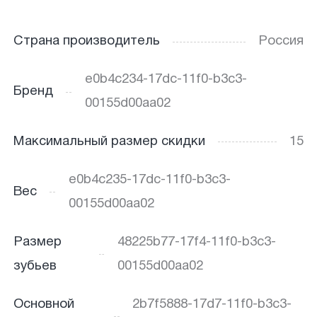
Страна производитель
Россия
e0b4c234-17dc-11f0-b3c3-
Бренд
00155d00aa02
Максимальный размер скидки
15
e0b4c235-17dc-11f0-b3c3-
Вес
00155d00aa02
Размер
48225b77-17f4-11f0-b3c3-
зубьев
00155d00aa02
Основной
2b7f5888-17d7-11f0-b3c3-