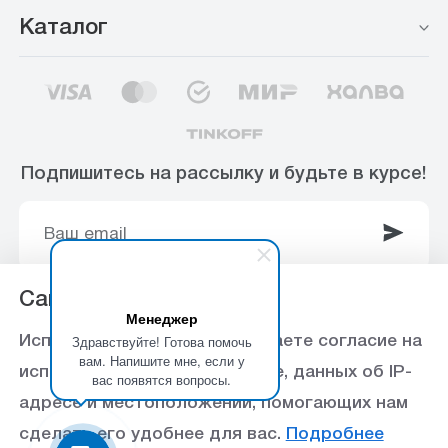
Каталог
Подпишитесь на рассылку и будьте в курсе!
Сайт использует Cookie
Менеджер
© 2003-2025 Интернет-магазин ООО
Здравствуйте! Готова помочь
Используя данный сайт, вы даете согласие на
«Стройоптторг» р/с 40702810360000102415 в
вам. Напишите мне, если у
использование файлов cookie, данных об IP-
вас появятся вопросы.
Ставропольское отделение №5230 ПАО Сбербанк,
адресе и местоположении, помогающих нам
БИК 040702615
сделать его удобнее для вас.
Подробнее