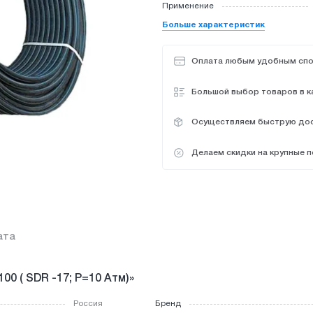
Кувалды
Пилы
Подво
Применение
интусы
вочные товары
Клапаны радиаторные
Пасса
Кусачки по металлу
Плиткорезы
Прокла
Больше характеристик
Компенсаторы
Паяльн
ль
я ванной комнаты
Лебедки
Плашк
Оплата любым удобным сп
Ломы
еновые вода,газ
Плитко
Большой выбор товаров в к
иленовые вода,газ
Осуществляем быструю дос
Делаем скидки на крупные п
ата
0 ( SDR -17; Р=10 Атм)»
Россия
Бренд