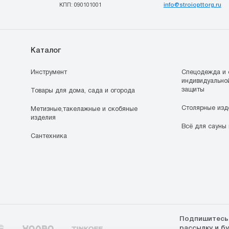
info@stroiopttorg.ru
КПП: 090101001
Каталог
Инструмент
Спецодежда и 
индивидуально
защиты
Товары для дома, сада и огорода
Столярные изд
Метизные,такелажные и скобяные
изделия
Всё для сауны 
Сантехника
Подпишитесь
рассылку и б