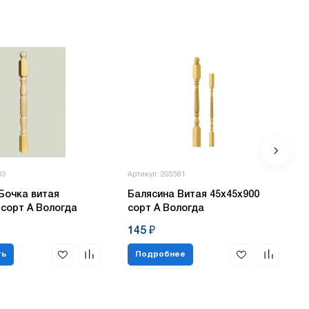
83
Артикул: 205581
Бочка витая
Балясина Витая 45х45х900
 сорт А Вологда
сорт А Вологда
145 ₽
ть
Подробнее