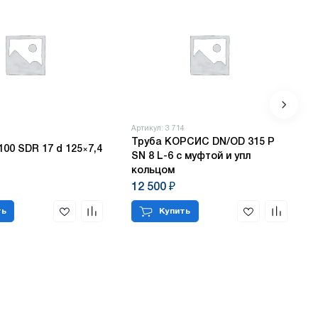
8
Артикул: 3 714
Труба КОРСИС DN/OD 315 P
100 SDR 17 d 125×7,4
SN 8 L-6 с муфтой и упл
кольцом
12 500 ₽
ть
Купить