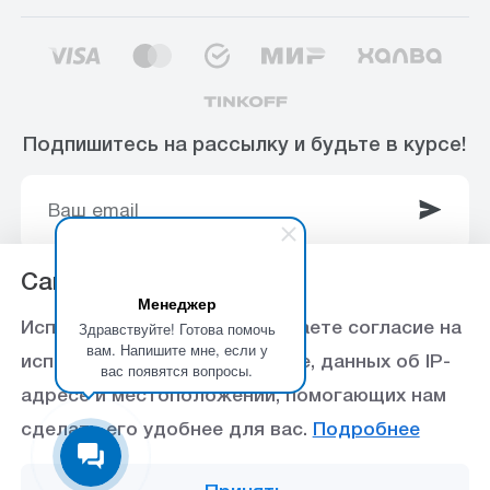
Подпишитесь на рассылку и будьте в курсе!
Сайт использует Cookie
Менеджер
© 2003-2025 Интернет-магазин ООО
Здравствуйте! Готова помочь
Используя данный сайт, вы даете согласие на
«Стройоптторг» р/с 40702810360000102415 в
вам. Напишите мне, если у
использование файлов cookie, данных об IP-
вас появятся вопросы.
Ставропольское отделение №5230 ПАО Сбербанк,
адресе и местоположении, помогающих нам
БИК 040702615
сделать его удобнее для вас.
Подробнее
Политика конфиденциальности