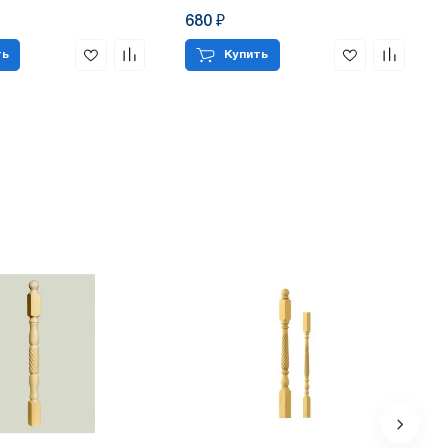
680 ₽
ть
Купить