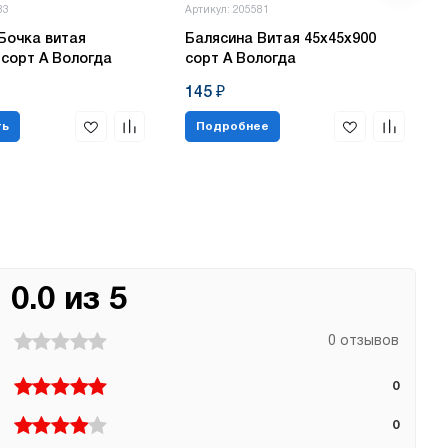
83
Артикул: 205581
Бочка витая
Балясина Витая 45х45х900
 сорт А Вологда
сорт А Вологда
145 ₽
ть
Подробнее
0.0 из 5
0 отзывов
0
0