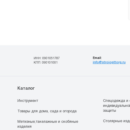
Email:
ИНН: 0901051787
info@stroiopttorg.ru
КПП: 090101001
Каталог
Инструмент
Спецодежда и 
индивидуально
защиты
Товары для дома, сада и огорода
Столярные изд
Метизные,такелажные и скобяные
изделия