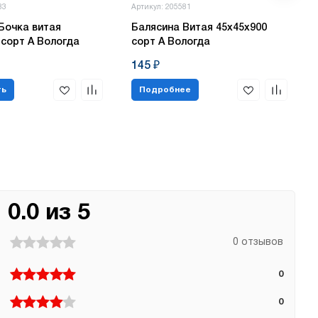
83
Артикул: 205581
Бочка витая
Балясина Витая 45х45х900
 сорт А Вологда
сорт А Вологда
145 ₽
ть
Подробнее
0.0 из 5
0 отзывов
0
0