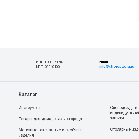
Email:
ИНН: 0901051787
info@stroiopttorg.ru
КПП: 090101001
Каталог
Инструмент
Спецодежда и 
индивидуально
защиты
Товары для дома, сада и огорода
Столярные изд
Метизные,такелажные и скобяные
изделия