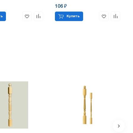
106 ₽
ть
Купить